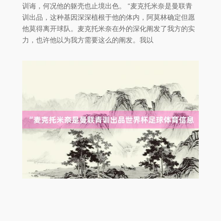
训诲，何况他的躯壳也止境出色。 “麦克托米奈是曼联青
训出品，这种基因深深植根于他的体内，阿莫林确定但愿
他莫得离开球队。麦克托米奈在外的深化阐发了我方的实
力，也许他以为我方需要这么的阐发。我以