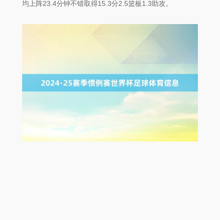
均上阵23.4分钟不错取得15.3分2.5篮板1.3助攻。