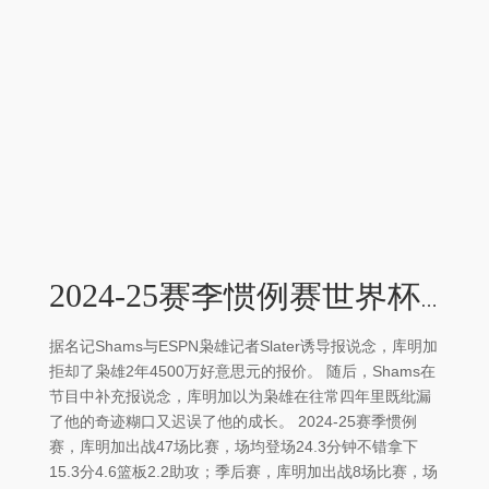
2024-25赛季惯例赛世界杯足球体育信息
据名记Shams与ESPN枭雄记者Slater诱导报说念，库明加
拒却了枭雄2年4500万好意思元的报价。 随后，Shams在
节目中补充报说念，库明加以为枭雄在往常四年里既纰漏
了他的奇迹糊口又迟误了他的成长。 2024-25赛季惯例
赛，库明加出战47场比赛，场均登场24.3分钟不错拿下
15.3分4.6篮板2.2助攻；季后赛，库明加出战8场比赛，场