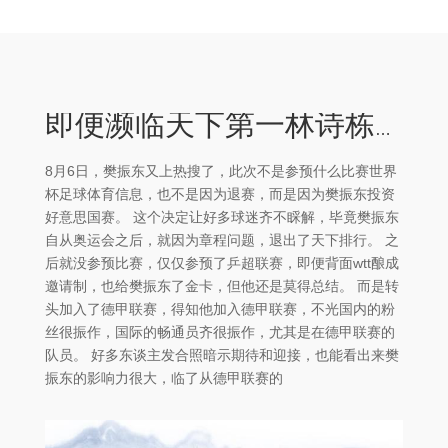
即便濒临天下第一林诗栋世界杯足球体育信息
8月6日，樊振东又上热搜了，此次不是参预什么比赛世界
杯足球体育信息，也不是因为退赛，而是因为樊振东投资
好意思国赛。 这个决定让好多球迷齐不睬解，毕竟樊振东
自从奥运会之后，就因为章程问题，退出了天下排行。 之
后就没参预比赛，仅仅参预了乒超联赛，即便背面wtt酿成
邀请制，也给樊振东了金卡，但他还是莫得总结。 而是转
头加入了德甲联赛，得知他加入德甲联赛，不光国内的粉
丝很振作，国际的畅通员齐很振作，尤其是在德甲联赛的
队员。 好多东谈主发合照暗示期待和迎接，也能看出来樊
振东的影响力很大，临了从德甲联赛的