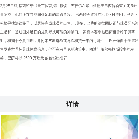
2月25日讯 据西班牙《天下体育报》报谈，巴萨仍在尽力但愿于巴西转会窗关闭前出
售罗克，他们正在寻找国外足联的沟通章程。 巴西转会窗将在2月28日关闭，巴萨正
积极寻找法律路子，以尽快完成球员的出售。 现在，巴萨的法律团队正与球员牙东谈
主谐和，通过国外足联的规则寻找可能的冲破口。 罗克本赛季被巴萨租赁给了贝蒂
斯，租期于今夏到期，并附带买断选项或再次租赁一年的可能性。 巴萨倾向于坐窝出
售罗克世界杯足球体育信息，他不在弗里克的决策中。阐述与帕尔梅拉斯竣事的左
券，巴萨将以 2500 万欧元 的价钱出售罗
详情