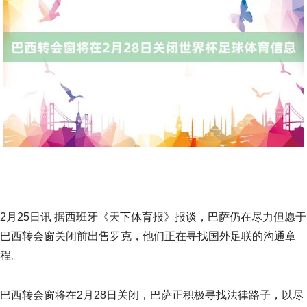
2月25日讯 据西班牙《天下体育报》报谈，巴萨仍在尽力但愿于
巴西转会窗关闭前出售罗克，他们正在寻找国外足联的沟通章
程。
巴西转会窗将在2月28日关闭，巴萨正积极寻找法律路子，以尽