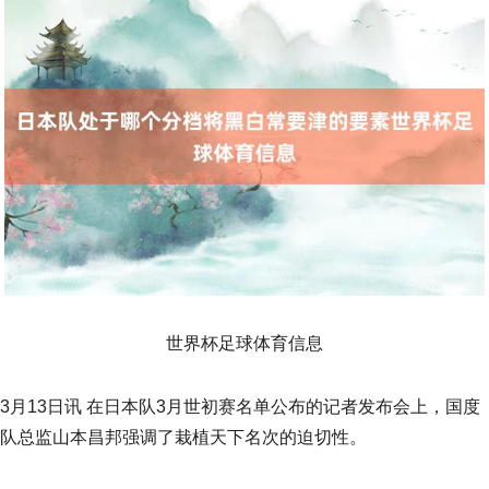
世界杯足球体育信息
3月13日讯 在日本队3月世初赛名单公布的记者发布会上，国度
队总监山本昌邦强调了栽植天下名次的迫切性。