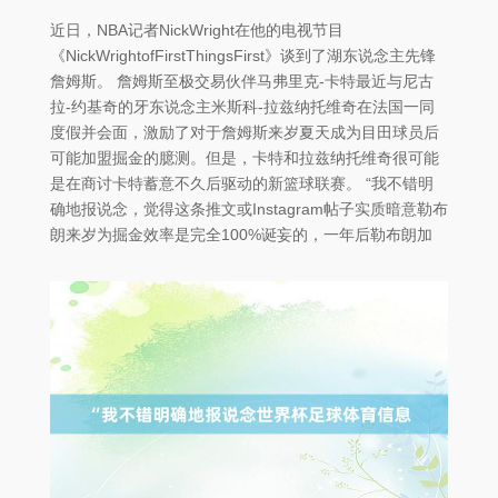
近日，NBA记者NickWright在他的电视节目
《NickWrightofFirstThingsFirst》谈到了湖东说念主先锋
詹姆斯。 詹姆斯至极交易伙伴马弗里克-卡特最近与尼古
拉-约基奇的牙东说念主米斯科-拉兹纳托维奇在法国一同
度假并会面，激励了对于詹姆斯来岁夏天成为目田球员后
可能加盟掘金的臆测。但是，卡特和拉兹纳托维奇很可能
是在商讨卡特蓄意不久后驱动的新篮球联赛。 “我不错明
确地报说念，觉得这条推文或Instagram帖子实质暗意勒布
朗来岁为掘金效率是完全100%诞妄的，一年后勒布朗加