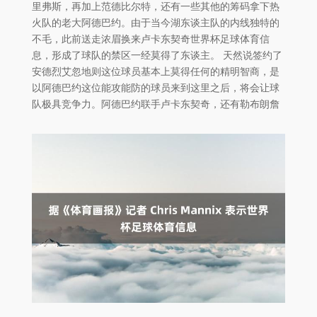
里弗斯，再加上范德比尔特，还有一些其他的筹码拿下热
火队的老大阿德巴约。由于当今湖东谈主队的内线独特的
不毛，此前送走浓眉换来卢卡东契奇世界杯足球体育信
息，形成了球队的禁区一经莫得了东谈主。 天然说签约了
安德烈艾忽地则这位球员基本上莫得任何的精明智商，是
以阿德巴约这位能攻能防的球员来到这里之后，将会让球
队极具竞争力。阿德巴约联手卢卡东契奇，还有勒布朗詹