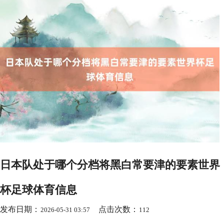
日本队处于哪个分档将黑白常要津的要素世界
杯足球体育信息
发布日期：
点击次数：
2026-05-31 03:57
112