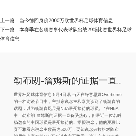
上一篇：
当今德回身价2000万欧世界杯足球体育信息
下一篇：
本赛季在各项赛事代表球队出战29场比赛世界杯足球
体育信息
勒布朗-詹姆斯的证据一直备受热心世界杯足球体育信息
世界杯足球体育信息 8月4日讯 当天在好意思媒Overtiome
的一档访谈节目中，主抓东说念主和嘉宾谈到了杨瀚森的
话题，以为杨瀚森咫尺是NBA最受接待的球员。 “在NBA
中，勒布朗-詹姆斯的证据一直备受热心，但最近一位名叫
杨瀚森的中国球员是最受接待的。据报说念，他的夏联比
赛不雅看东说念主数高达500万，要知说念弗拉格对阵布