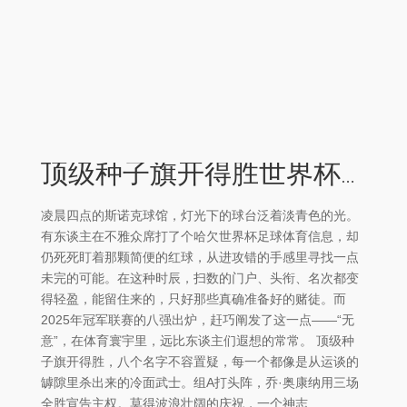
顶级种子旗开得胜世界杯足球体育信息
凌晨四点的斯诺克球馆，灯光下的球台泛着淡青色的光。
有东谈主在不雅众席打了个哈欠世界杯足球体育信息，却
仍死死盯着那颗简便的红球，从进攻错的手感里寻找一点
未完的可能。在这种时辰，扫数的门户、头衔、名次都变
得轻盈，能留住来的，只好那些真确准备好的赌徒。而
2025年冠军联赛的八强出炉，赶巧阐发了这一点——“无
意”，在体育寰宇里，远比东谈主们遐想的常常。 顶级种
子旗开得胜，八个名字不容置疑，每一个都像是从运谈的
罅隙里杀出来的冷面武士。组A打头阵，乔·奥康纳用三场
全胜宣告主权。莫得波浪壮阔的庆祝，一个神志