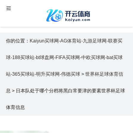
你的位置：
Kaiyun买球网-AG体育站-九游足球网-联赛买
球-188买球站-bt球盘网-FIFA买球网-中欧买球网-bat买球
站-365买球站-明升买球网-伟德买球
>
世界杯足球体育信
息
> 日本队处于哪个分档将黑白常要津的要素世界杯足球
体育信息