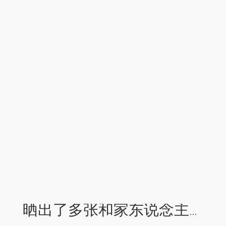
晒出了多张和家东说念主们一说念游历沈阳的图片世界杯足球体育信息