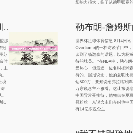
影响力很大，临了从德甲联赛
“麦克托米奈是曼联青训出品世界杯足球体育信息
加盟那
世界杯足球体育信息 8月4日讯
赛冠
Overtiome的一档访谈节目
座苏
谈到了杨瀚森的话题，以为杨瀚
奈时
待的球员。 “在NBA中，勒布
，主
受热心，但最近一位名叫杨瀚
动。
待的。据报说念，他的夏联比
止境
达500万，要知说念弗拉格对阵
深深
万东说念主不雅看。这让东说
队。
中国异常受接待，他凭借在夏
他以
额粉丝，东说念主们齐叫他中
有14亿东说念主