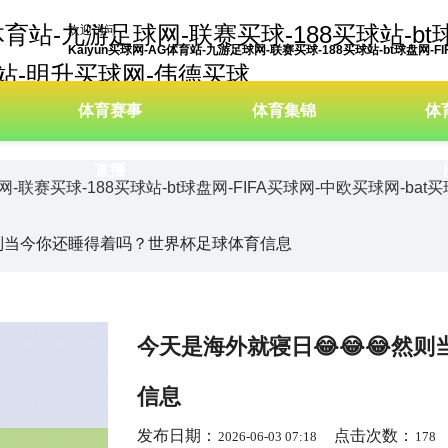
G体育站-九游足球网-联赛买球-188买球站-bt
欢迎访问
Kaiyun买球网-AG体育站-九游足球网-联赛买球-188买球站-bt球盘网-
买球站-明升买球网-伟德买球
然则当今你还睡得着吗？世界杯足球体育信息
体育赛事
体育集锦
体
直播
网-联赛买球-188买球站-bt球盘网-FIFA买球网-中欧买球网-ba
然则当今你还睡得着吗？世界杯足球体育信息
今天是海外就寝日😂😂😂然
信息
发布日期：
点击次数：
2026-06-03 07:18
178