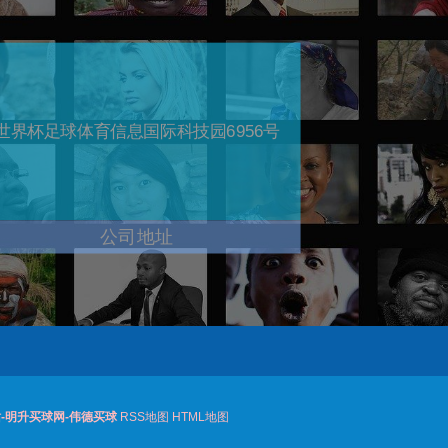
世界杯足球体育信息国际科技园6956号
公司地址
球站-明升买球网-伟德买球
RSS地图
HTML地图