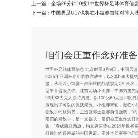
上一篇：
全场28分钟10投1中世界杯足球体育信
下一篇：
中国男足U17也将在小组赛首轮对阵人
咱
世界杯足球体育信息 北京时辰8月9日，中国男篮
2025年亚洲杯小组赛收官战中，以90比68大捷
篮，从而以小组赛三战全胜的战绩锁定C组头名
愿平直晋级八强。此前两场小组赛，中国男篮先
93比88力克人沙特男篮、以100比69大捷印度男
展现出了可以的竞技景况。小组赛末轮，濒临小
强敌手约旦男篮，主造就郭士强赛前便强调，“约
咱们的老敌手，是一支强队，咱们会庄重作念好
备。”看成西亚劲旅，约旦男篮曾在2019年世初
打败过练兵声威的中国男篮。不外本届赛事他们