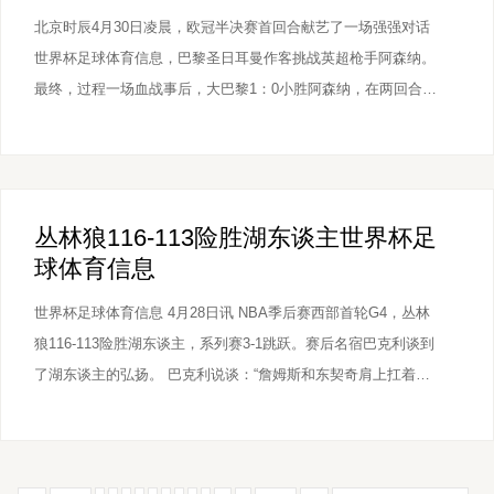
北京时辰4月30日凌晨，欧冠半决赛首回合献艺了一场强强对话
世界杯足球体育信息，巴黎圣日耳曼作客挑战英超枪手阿森纳。
最终，过程一场血战事后，大巴黎1：0小胜阿森纳，在两回合比
赛中占得先机。 这场比赛，大巴黎的首功之臣非登贝莱莫属。
开场只是4分钟，登贝莱回撤到中场遐想伏击，将球分到边路，
随后克瓦拉茨赫利亚精确倒三角传中，登贝莱在无东谈主盯防的
绝佳位置迎球扫射，皮
丛林狼116-113险胜湖东谈主世界杯足
球体育信息
世界杯足球体育信息 4月28日讯 NBA季后赛西部首轮G4，丛林
狼116-113险胜湖东谈主，系列赛3-1跳跃。赛后名宿巴克利谈到
了湖东谈主的弘扬。 巴克利说谈：“詹姆斯和东契奇肩上扛着很
重的担子，詹姆斯还是40岁了，东契奇更是每场齐稳当爹又当
妈。其他球员？搪塞换谁齐行，归正中枢二东谈主组必须carry
全场。但你不成指望一个40岁的宿将，在1-2过期的情况下