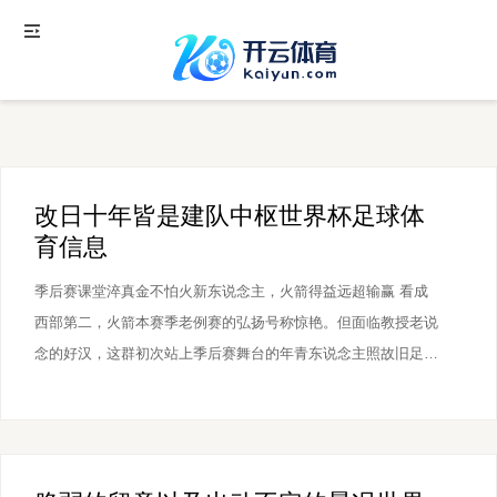
改日十年皆是建队中枢世界杯足球体
育信息
季后赛课堂淬真金不怕火新东说念主，火箭得益远超输赢 看成
西部第二，火箭本赛季老例赛的弘扬号称惊艳。但面临教授老说
念的好汉，这群初次站上季后赛舞台的年青东说念主照故旧足了
膏火。21岁的申京在内线初露矛头，19岁的阿门·汤普森防患端
拼劲透澈，就连备受争议的榜眼格林也在G2单场狂砍33分，证
据我方并非软蛋。总司理斯通直言：输球不是哪个东说念主的
锅，而是成长必经之路