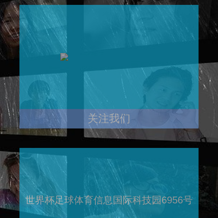
关注我们
世界杯足球体育信息国际科技园6956号