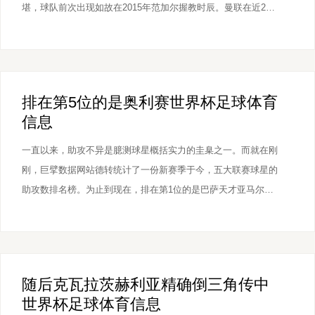
堪，球队前次出现如故在2015年范加尔握教时辰。曼联在近22
场英超客战伦敦球队只赢得3胜5平14负。
排在第5位的是奥利赛世界杯足球体育
信息
一直以来，助攻不异是臆测球星概括实力的圭臬之一。而就在刚
刚，巨擘数据网站德转统计了一份新赛季于今，五大联赛球星的
助攻数排名榜。为止到现在，排在第1位的是巴萨天才亚马尔。
他在48场比赛当中送出了24次助攻，平均每两场就有一个助攻入
账，这长短常出色的数据。按照这个势头下去，赛季罢了前，这
位西班牙天才有但愿将我方的助攻数进步到30个。 排在第2位的
是利物浦先锋萨拉
随后克瓦拉茨赫利亚精确倒三角传中
世界杯足球体育信息