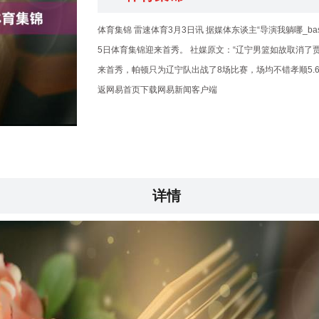
体育集锦 雷速体育3月3日讯 据媒体东谈主“导演我躺哪_ba
5日体育集锦迎来首秀。 社媒原文：“辽宁男篮如故取消了
来首秀，帕顿只为辽宁队出战了8场比赛，场均不错孝顺5.6分
返网易首页下载网易新闻客户端
详情