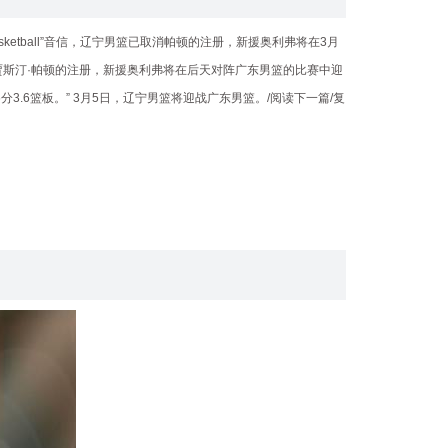
sketball”音信，辽宁男篮已取消帕顿的注册，新援奥利弗将在3月
贾斯汀·帕顿的注册，新援奥利弗将在后天对阵广东男篮的比赛中迎
3.6篮板。” 3月5日，辽宁男篮将迎战广东男篮。/阅读下一篇/复