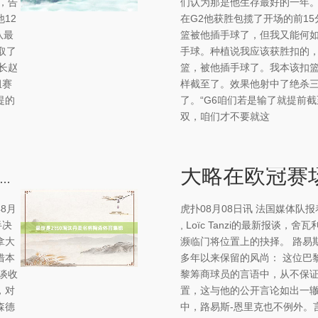
，告
们认为那是他生存最好的一年。
12
在G2他获胜包揽了开场的前15
队最
篮被他插手球了，但我又能何
取了
手球。种植说我应该获胜扣的
长赵
篮，被他插手球了。我本该扣
组赛
样截至了。效果他射中了绝杀三
提的
了。“G6咱们若是输了就提前
双，咱们才不要就这
终是2比0淘汰丹麦名将陶森体育集锦
8月
虎扑08月08日讯 法国媒体队报着
半决
, Loïc Tanzi的最新报谈
拿大
濒临门将位置上的抉择。 路易
借本
多年以来保留的风尚： 这位巴
谈收
黎筹商球员的言语中，从不保
，对
置，这与他的公开言论如出一辙
森德
中，路易斯-恩里克也不例外。