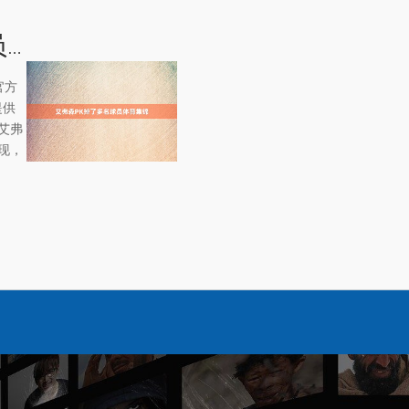
艾弗森PK掉了多名球员体育集锦
官方
提供
艾弗
现，