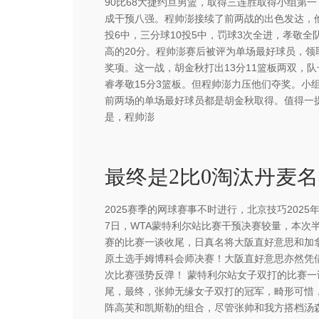
90比68大捷约旦男篮，取得三连胜取得小组第一
成干预八强。程帅澎接续了前两战的出色发达，他
投6中，三分球10投5中，罚球3次全进，孝敬全
高的20分。程帅澎赛后被评为单场最好球员，领
奖项。这一战，胡金秋打出13分11篮板两双，队
睿孝敬15分3篮板。但程帅澎力压他们夺奖。小
前两场的单场最好球员都是胡金秋取得。值得一
是，程帅澎
最
2025赛季的网球赛事不时进行，北京技巧2025年
7日，WTA蒙特利尔站比赛干预决赛较量，本次
赛的比赛一谈收尾，日真名将大阪直好意思和加
原土选手姆博科会师决赛！大阪直好意思亦然凭
次比赛强势反弹！ 蒙特利尔站女子双打的比赛一
尾，最终，张帅无缘女子双打的冠军，畸形可惜
阵高芙和凯斯勒的组合，尽管张帅和我方搭档汤