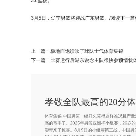
3.6篮板。”
3月5日，辽宁男篮将迎战广东男篮。/阅读下一篇
上一篇：
极地面饱读吹了球队士气体育集锦
下一篇：
比赛运行后湖东说念主队很快参预情状
体育集锦 中国男篮一经好久莫得这样准况且产量
高的弓手了。2025年男篮亚洲杯小组赛，26岁
澎带来了惊喜。8月9日的小组赛第三战，中国男