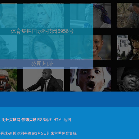
体育集锦国际科技园6956号
公司地址
球站-明升买球网-伟德买球
RSS地图
HTML地图
网-伟德买球-新援奥利弗将在3月5日迎来首秀体育集锦