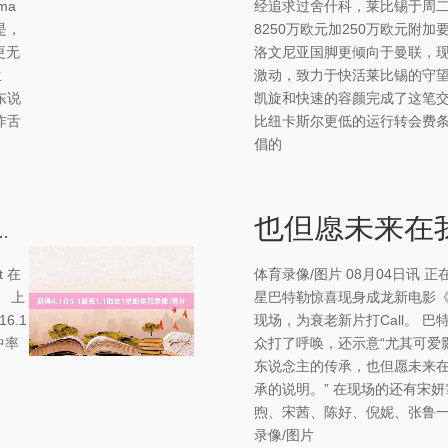
ma
经追求过舍什科，莱比锡于周
是，
8250万欧元加250万欧元附加
更无
洛文尼亚国脚更倾向于曼联，
生
激动，致力于快活莱比锡的守望
东说
凯旋和快速的容颜完成了这笔
咋舌
比纽卡斯尔更低的运行转会费条
倡的
1.1助攻1抢断体育录像/图片
t 在
体育录像/图片 08月04日讯 
 上
星巴特勒惊喜现身成龙新电影
6.1
现场，为衰老新片打Call。 
中率
众打了呼唤，还示意“尤其可爱
东说念主的传承，也但愿未来
承的说明。” 在现场的还有宋
煦、宋茜、陈好、倪妮、张鲁一
录像/图片