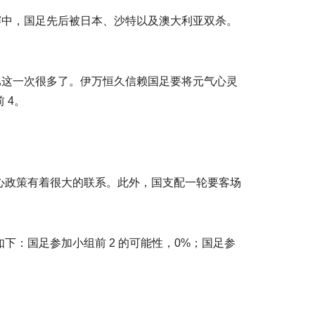
比赛中，国足先后被日本、沙特以及澳大利亚双杀。
豁比这一次很多了。伊万恒久信赖国足要将元气心灵
 4。
灰心政策有着很大的联系。此外，国支配一轮要客场
果如下：国足参加小组前 2 的可能性，0%；国足参