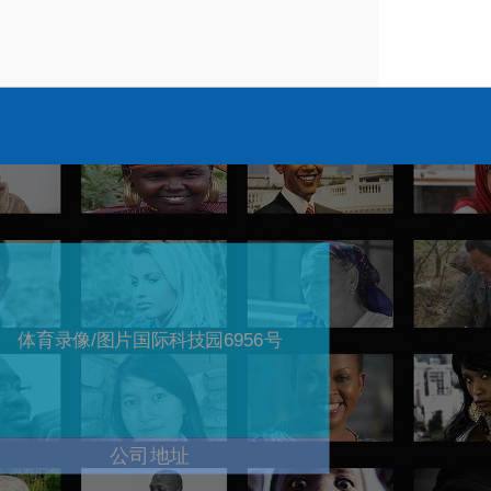
体育录像/图片国际科技园6956号
公司地址