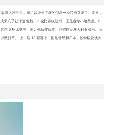
2 不敌澳大利亚后，国足晋级天下杯的但愿一经特殊迷茫了。本日，
果几乎让球迷衰颓。 8 轮比赛纵脱后，国足赓续小组垫底。8
。其余 6 场比赛中，国足先后被日本、沙特以及澳大利亚双杀。面
以致打平。 上一届 18 强赛中，国足曾经和日本、沙特以及澳大