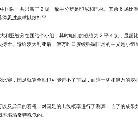
，中国队一共只赢了 2 场，敌手分辨是印尼和巴林。其余 6 场
就莫得思过赢球以致打平。
澳大利亚被分在团结个小组，其时咱们的战绩为 2 平 4 负，显
强去搏命。输给澳大利亚后，伊万昨日赓续强调国足的主义是小组前
 轮比赛，国足就算全胜也可能进不了前四，而这一切和伊万的
集国足现在的排行以及异日的赛程，对国足的出线概率进行了测算，临了的成
个概率瑕瑜常特殊低的。