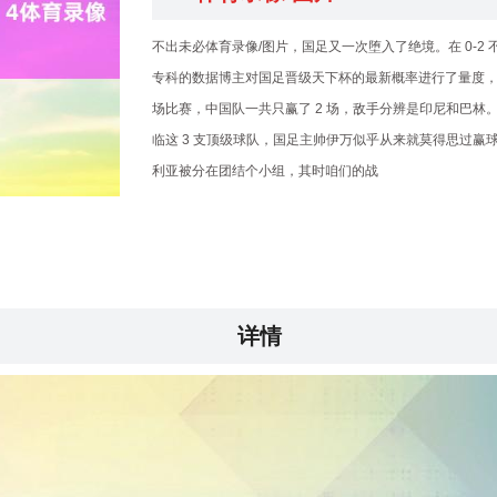
不出未必体育录像/图片，国足又一次堕入了绝境。在 0-
专科的数据博主对国足晋级天下杯的最新概率进行了量度，成
场比赛，中国队一共只赢了 2 场，敌手分辨是印尼和巴林
临这 3 支顶级球队，国足主帅伊万似乎从来就莫得思过赢球
利亚被分在团结个小组，其时咱们的战
详情