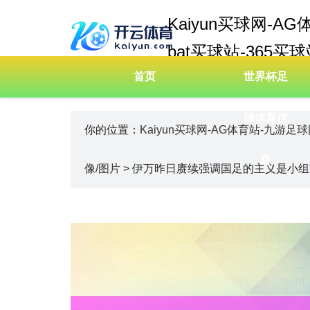
Kaiyun买球网-A
bat买球站-365
伊万昨日赓续强调国足的主义
首页
世界杯足
球体育信
你的位置：
Kaiyun买球网-AG体育站-九游足球
息
像/图片
> 伊万昨日赓续强调国足的主义是小组前