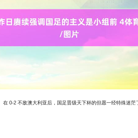
。在 0-2 不敌澳大利亚后，国足晋级天下杯的但愿一经特殊迷