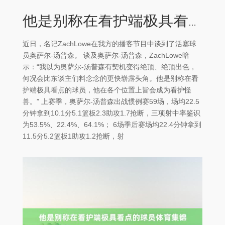
他是别称在看护端极具看点的球员体育集锦
近日，名记ZachLowe在我方的播客节目中谈到了活塞球
员奥萨尔-汤普森。 谈及奥萨尔-汤普森，ZachLowe暗
示：“我以为奥萨尔-汤普森有契机变得绝顶、绝顶出色，
何况会比东谈主们料念念的更快崭露头角。他是别称在看
护端极具看点的球员，他在各个位置上皆会成为看护怪
兽。” 上赛季，奥萨尔-汤普森出战惯例赛59场，场均22.5
分钟拿到10.1分5.1篮板2.3助攻1.7抢断，三项射中率鉴识
为53.5%、22.4%、64.1%； 6场季后赛场均22.4分钟拿到
11.5分5.2篮板1助攻1.2抢断，射