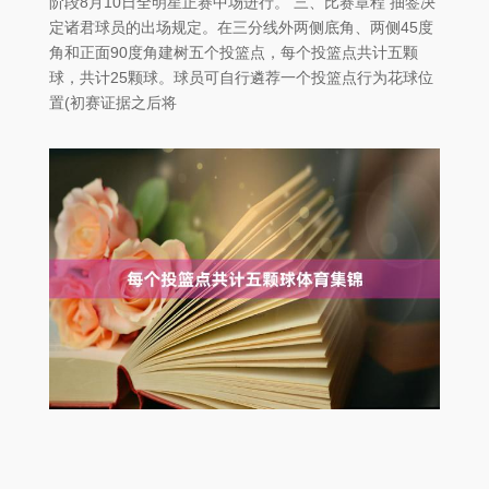
阶段8月10日全明星正赛中场进行。 三、比赛章程 抽签决
定诸君球员的出场规定。在三分线外两侧底角、两侧45度
角和正面90度角建树五个投篮点，每个投篮点共计五颗
球，共计25颗球。球员可自行遴荐一个投篮点行为花球位
置(初赛证据之后将