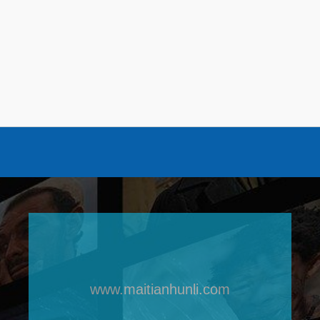
www.maitianhunli.com