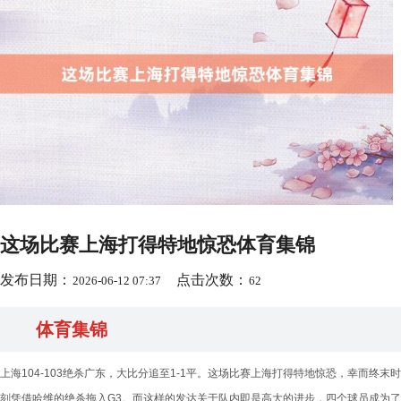
这场比赛上海打得特地惊恐体育集锦
发布日期：
点击次数：
2026-06-12 07:37
62
体育集锦
上海104-103绝杀广东，大比分追至1-1平。这场比赛上海打得特地惊恐，幸而终末时
刻凭借哈维的绝杀拖入G3。而这样的发达关于队内即是高大的进步，四个球员成为了