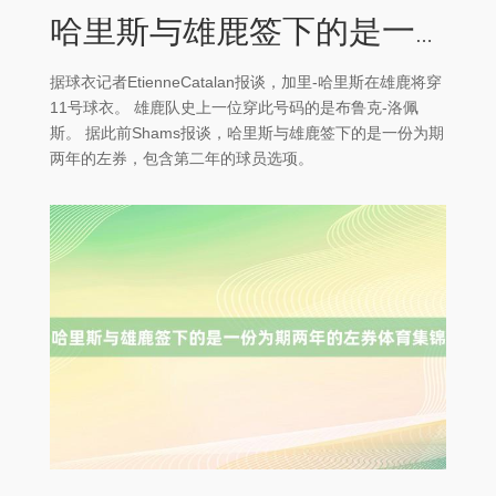
哈里斯与雄鹿签下的是一份为期两年的左券体育集锦
据球衣记者EtienneCatalan报谈，加里-哈里斯在雄鹿将穿
11号球衣。 雄鹿队史上一位穿此号码的是布鲁克-洛佩
斯。 据此前Shams报谈，哈里斯与雄鹿签下的是一份为期
两年的左券，包含第二年的球员选项。