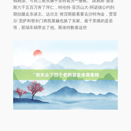
钱翱游。可荷兰教头脑子里转着另一册账。 路易斯·迪亚
斯六千五百万奔了拜仁，特伦特·亚历山大-阿诺德公约到
期抬腿走东谈主。达尔文·努涅斯眼看要去沙特淘金，贾雷
尔·宽萨和替补门将凯莱赫也换了东家。最千里痛的是若
塔，那场车祸带走了他。斯洛特数着这些