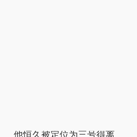
他恒久被定位为三号得离婚体育集锦