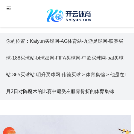
你的位置：
Kaiyun买球网-AG体育站-九游足球网-联赛买
球-188买球站-bt球盘网-FIFA买球网-中欧买球网-bat买球
站-365买球站-明升买球网-伟德买球
>
体育集锦
> 他是在1
月2日对阵魔术的比赛中遭受左腓骨骨折的体育集锦