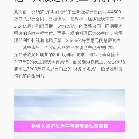
几周前，乔纳森·库明加拒却了金州强者开出的两年4500
万好意思元合同，坚握索求一份对标同届少壮坎宁安（5年
2.24亿起）和巴恩斯（5年1.5亿）的高薪合同，同期要求
明确的策略中枢性位。而另一端的料理层办公室内，总司
理邓利维扫视着电脑屏幕上2.505亿好意思元的总薪资表
——其中库里、巴特勒和格林三东说念主已占去82%——
深知若餍足库明加的3000万年薪要求，球队将坐窝撞上
2.078亿的次土豪线体育集锦，触发选秀权截止、交游冻结
和高达7263万好意思元罚金的“财务寻短见”。恰是这对价
值瓦解的限制与