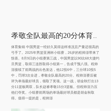
孝敬全队最高的20分体育集锦
体育集锦 中国男篮一经好久莫得这样准况且产量还很高的
弓手了。2025年男篮亚洲杯小组赛，26岁的程帅澎带来了
惊喜。8月9日的小组赛第三战，中国男篮以90比68大捷约
旦男篮，取得三连胜取得小组第一，告成干预八强。程帅
澎接续了前两战的出色发达，他12投6中，三分球10投5
中，罚球3次全进，孝敬全队最高的20分。程帅澎赛后被
评为单场最好球员，领取了奖项。这一战，胡金秋打出13
分11篮板两双，队长赵睿孝敬15分3篮板。但程帅澎力压
他们夺奖。小组赛前两场的单场最好球员都是胡金秋取
得。值得一提的是，程帅澎