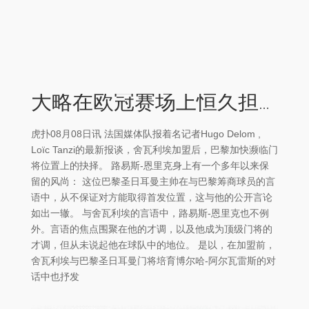
大略在欧冠赛场上恒久担任一门体育集锦
虎扑08月08日讯 法国媒体队报着名记者Hugo Delom ,
Loïc Tanzi的最新报谈，舍瓦利埃加盟后，巴黎加快濒临门
将位置上的抉择。 路易斯-恩里克身上有一个多年以来保
留的风尚： 这位巴黎圣日耳曼主帅在与巴黎筹商球员的言
语中，从不保证对方能取得首发位置，这与他的公开言论
如出一辙。 与舍瓦利埃的言语中，路易斯-恩里克也不例
外。言语的焦点围聚在他的才调，以及他成为顶级门将的
才调，但从未说起他在球队中的地位。 是以，在加盟前，
舍瓦利埃与巴黎圣日耳曼门将培育博尔哈-阿尔瓦雷斯的对
话中也抒发