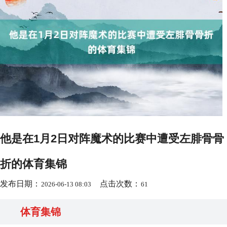
他是在1月2日对阵魔术的比赛中遭受左腓骨骨
折的体育集锦
发布日期：
点击次数：
2026-06-13 08:03
61
体育集锦