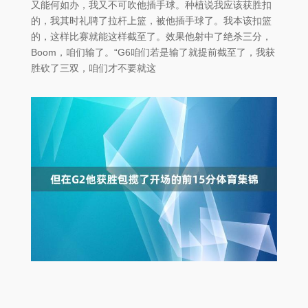
又能何如办，我又不可吹他插手球。种植说我应该获胜扣
的，我其时礼聘了拉杆上篮，被他插手球了。我本该扣篮
的，这样比赛就能这样截至了。效果他射中了绝杀三分，
Boom，咱们输了。“G6咱们若是输了就提前截至了，我获
胜砍了三双，咱们才不要就这