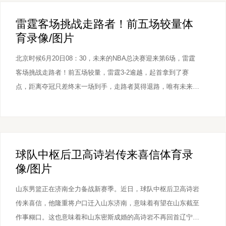
雷霆客场挑战走路者！前五场较量体
育录像/图片
北京时候6月20日08：30，未来的NBA总决赛迎来第6场，雷霆
客场挑战走路者！前五场较量，雷霆3-2逾越，起首拿到了赛
点，距离夺冠只差终末一场到手，走路者莫得退路，唯有未来的
比赛赢得到手技巧把系列赛拖入抢七决胜！ 雷霆手捏赛点 上一
场天王山大战，雷霆备战尽头充分，以120-109的比分征服走路
者，亚历山大和威廉姆斯合砍了71分，其中威廉姆斯创造生存新
高的4
球队中枢后卫高诗岩传来喜信体育录
像/图片
山东男篮正在济南全力备战新赛季。近日，球队中枢后卫高诗岩
传来喜信，他隆重将户口迁入山东济南，意味着有望在山东截至
作事糊口。这也意味着和山东密斯成婚的高诗岩不再回首辽宁男