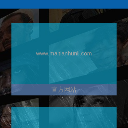
www.maitianhunli.com
官方网站