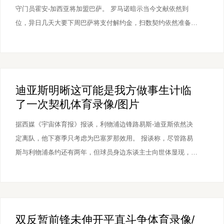
守门员霍安-加西亚将加盟巴萨。 罗马诺暗示当今文献依然到
位，异日几天大要下周巴萨将支付解约金，扫数契约依然准备就
绪。加西亚将与巴萨签下一份5年的契约。 霍安-加西亚解约金为
2500万欧元体育录像/图片，本赛季为西班经纪东说念主出战38
场比赛，丢51球，完成8场零封。
迪亚斯明晰这可能是我方做事生计临
了一次契机体育录像/图片
据西媒《宇宙体育报》报谈，利物浦边锋路易斯-迪亚斯依然决
定离队，他下赛季只考虑为巴塞罗那效用。 报谈称，尽管路易
斯与利物浦条约还有两年，但球员身边东谈主士向世体显现，路
易斯下赛季独一思效用的球队即是巴萨。 此外这位哥伦比亚边
锋以为我方在利物浦莫得被喜爱，他渴慕加盟从小梦思的俱乐部
巴塞罗那。迪亚斯明晰这可能是我方做事生计临了一次契机，他
也会尽全力促成此次转会。
双反暂前锋未伸开平直斗争体育录像/