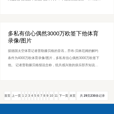
球。安德列娃回球乖谬！本瓦松局点！0-40。本瓦松回球乖谬！
本瓦松内角发球直得！毁坏保发！第二局，本瓦松的反拍直线出
界了。而后安德列娃不绝的正拍变线，对方打飞了。米拉反拍回
球出界。米拉
多私有信心偶然3000万欧签下他体育
录像/图片
据德国太空体育记者普勒滕贝格的音讯，乔布-贝林厄姆的解约
条件为4000万欧体育录像/图片，多私有信心偶然3000万欧签下
他。 记者普勒滕贝格报说念称，统共感兴致的俱乐部齐知说念
乔布-贝林厄姆合同中有4000万欧元的解约条件。 不外，多特蒙
德有信心能以偶然3000万欧元签下他，因为据称这一价钱已向球
员承诺。当今尚未与桑德兰进行任何研究或已毕条约。 贝林厄
姆在当
首页
上一页
1
2
3
4
5
6
7
8
9
10
11
下一页
末页
共
29
页
230
条记录