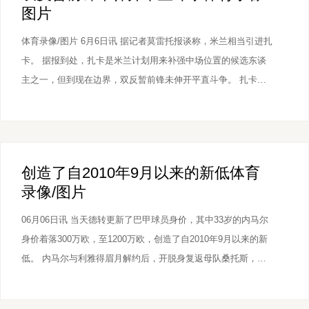
图片
体育录像/图片 6月6日讯 据记者莫雷托报谈称，米兰相当引进扎
卡。 据报到处，扎卡是米兰计划用来补强中场位置的候选东谈
主之一，但到现在边界，双反暂前锋未伸开平直斗争。 扎卡也
景观理睬新的挑战，他可能会在本年夏天离开勒沃库森。 本赛
季32岁的扎卡为勒沃库森出场49次体育录像/图片，孝敬2球7助
攻。
创造了自2010年9月以来的新低体育
录像/图片
06月06日讯 当天德转更新了巴甲球员身价，其中33岁的内马尔
身价着落300万欧，至1200万欧，创造了自2010年9月以来的新
低。 内马尔与利雅得眉月解约后，开脱身复返母队桑托斯，但
受困于伤病，仅出战12场比赛，孝敬3球3助。内马尔的身价曾在
2018-2019年达到巅峰的1.8亿欧。 内马尔身价弧线↓ 体育录像/