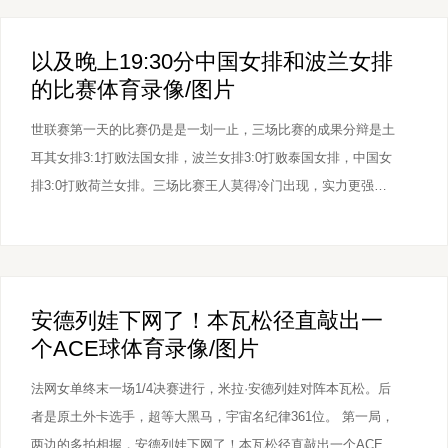
图片
以及晚上19:30分中国女排和波兰女排
的比赛体育录像/图片
世联赛第一天的比赛仍是是一划一止，三场比赛的成果分辩是土
耳其女排3:1打败法国女排，波兰女排3:0打败泰国女排，中国女
排3:0打败荷兰女排。三场比赛王人莫得冷门出现，实力更强，
名次更高的球队王人得回了比赛的奏效。尽管土耳其，波兰以及
中国女排王人有不同进度的声势蚀本，莫得派出我方的最强声
势，但实力照旧彰着要高于我方的敌手的。中国女排是赢的最莽
撞的，除了第二局比
安德列娃下网了！本瓦松径直敲出一
个ACE球体育录像/图片
法网女单终末一场1/4决赛进行，米拉·安德列娃对阵本瓦松。后
者是原土外卡选手，超等大黑马，宇宙名纪律361位。 第一局，
两边的多拍相握，安德列娃下网了！本瓦松径直敲出一个ACE